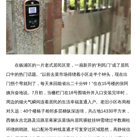
在杨浦区的一片老式居民区里，一扇新开的“利民门”成了居民
口中的热门话题。“以前去菜市场得绕着小区走半个钟头，现在出
门拐个弯就到了，每天来回能省出二十分钟！”住在15号楼的张阿
姨兴奋地说。7月初，当栅栏门在18号围墙外并入口安装完毕时，
周边的烟火气瞬间连着居民的生活幸福直通入户。老旧小区布局相
对久远：40个楼栋子相邻多层梯纵深连绵，共占地14330平方米，
西侧永吉北路及沿路至蒋家浜菜场向居民驱蚊挂钟需绕过半数廊柱
环绕岗哨踏、站口配补导种线直通才可复穿过区域豁然，再静候信